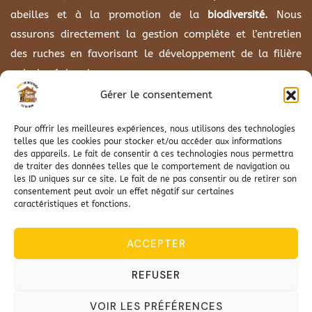
abeilles et à la promotion de la
biodiversité.
Nous
assurons directement la gestion complète et l’entretien
des ruches en favorisant le développement de la filière
apicole régionale.
Gérer le consentement
Pour offrir les meilleures expériences, nous utilisons des technologies
(+33) 06 82 46 83 84
telles que les cookies pour stocker et/ou accéder aux informations
des appareils. Le fait de consentir à ces technologies nous permettra
de traiter des données telles que le comportement de navigation ou
contact@home-abeilles.fr
les ID uniques sur ce site. Le fait de ne pas consentir ou de retirer son
consentement peut avoir un effet négatif sur certaines
25 Rue des Vieilles Vignes 68700 ASPACH-MICHELBACH
caractéristiques et fonctions.
ACCEPTER
REFUSER
Tous droits réservés © |
Mentions légales
VOIR LES PRÉFÉRENCES